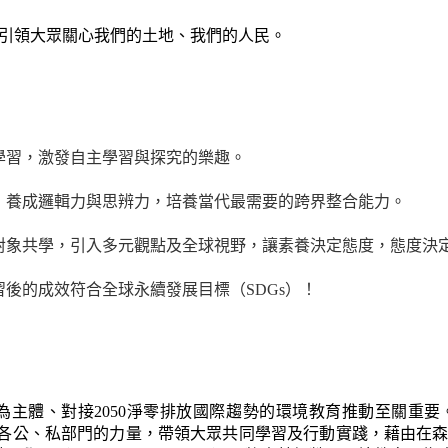
ng）模式，引領大眾關心我們的土地、我們的人民。
學習，激發自主學習與探究的樂趣。
，養成邏輯力與思辨力，培養當代最需要的跨界整合能力。
對象共學，引入多元觀點及全球視野，讓素養決定態度，態度決
後的成效符合全球永續發展目標（SDGs）！
主體、對接2050淨零排放國際趨勢的環境教育推動至關重要。斯創
），結合臺灣各公、私部門的力量，帶領大眾共同學習及行動實踐，藉由在森林中學習（