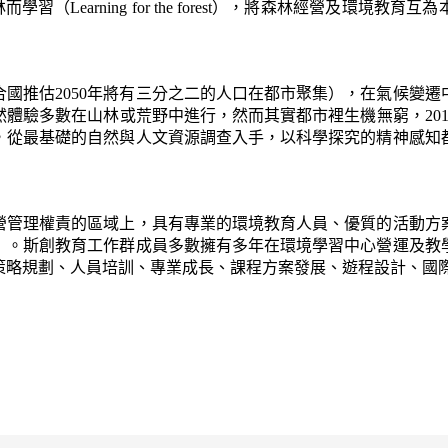
rest）、為森林而學習（Learning for the forest），將森
國推估2050年將有三分之二的人口在都市聚集），在氣候變
體驗多數在山林或荒野中進行，然而其實都市裡生機無窮，201
，從最基礎的自然與人文資源調查入手，以科學探究的精神感知
營管理權責的區域上，具有專業的環境教育人員、優質的活動方
1）。斯創教育工作群成員多數擁有多年在環境學習中心營運及
策略規劃、人員培訓、專業成長、課程方案發展、遊程設計、國