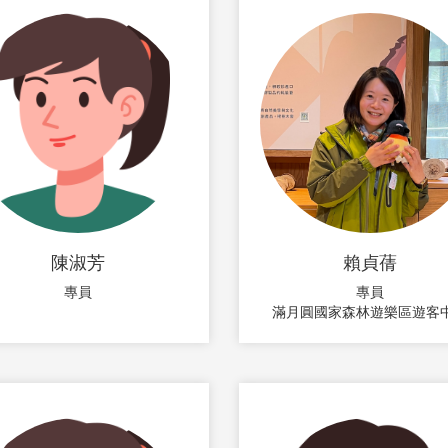
陳淑芳
賴貞蒨
專員
專員
滿月圓國家森林遊樂區遊客