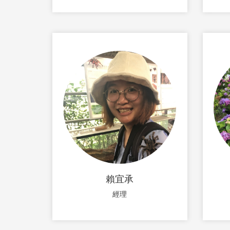
賴宜承
經理