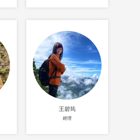
王碧筠
經理