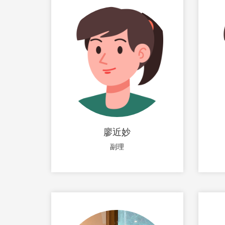
廖近妙
副理