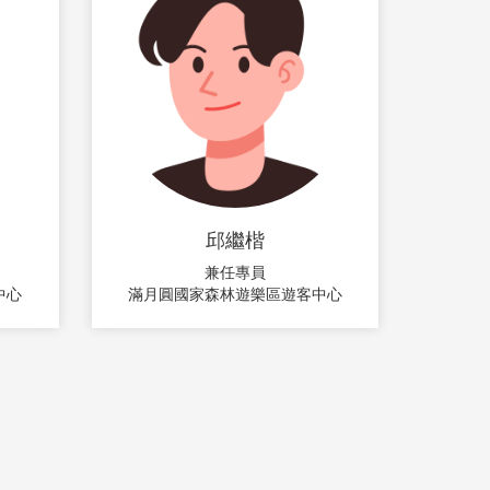
邱繼楷
兼任專員
中心
滿月圓國家森林遊樂區遊客中心