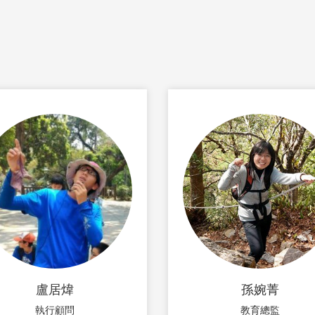
盧居煒
孫婉菁
執行顧問
教育總監