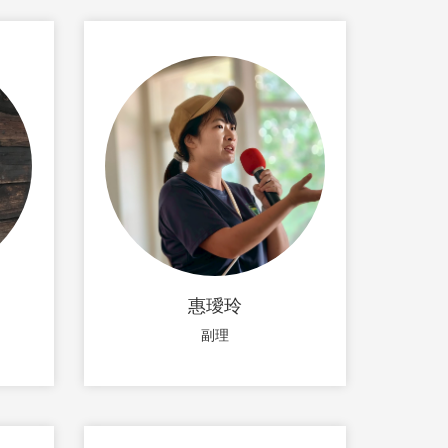
惠璦玲
副理