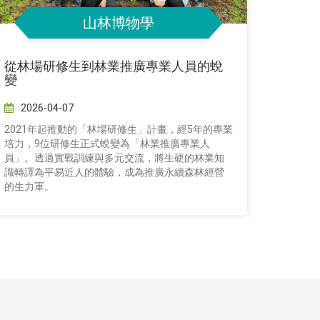
山林博物學
從林場研修生到林業推廣專業人員的蛻
生態
變
性監
2026-04-07
2026
2021年起推動的「林場研修生」計畫，經5年的專業
在永續
培力，9位研修生正式蛻變為「林業推廣專業人
工林不
員」。透過實戰訓練與多元交流，將生硬的林業知
作與物
識轉譯為平易近人的體驗，成為推廣永續森林經營
效益的
的生力軍。
是臺灣