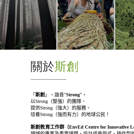
關於
斯創
「
斯創
」，諧音”
Strong
”，
以Strong（堅強）的團隊、
提供Strong（強大）的服務、
培養Strong（強而有力）的地球公民！
斯創教育工作群（EnvEd Centre for Innovative L
領域的專業及重要議題，設計成參與式、操作型的創新學習模