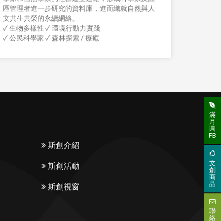
區管理者進一步研究的資料庫，進而織就自然與人
的都市
文共生共榮的永續網絡。
✔生物多
✓ 生物多樣性 ✓ 環境行動力實踐
✔公民科
✓ 公民科學家 ✓ 森林探索 / 療癒
滿
月
圓
FB
斯創介紹
文
斯創活動
創
商
品
斯創視窗
聯
絡