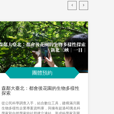
團體預約
森鄰大臺北：都會後花園的生物多樣性
員工
探索
結合生
從公民科學調查入手，結合數位工具，建構滿月圓
帶與綠
生物多樣性企業專案資料庫，與擁有超過40萬名科
癒力、
學家和自然學家的社群建立連結，形成科學家及園
EAP