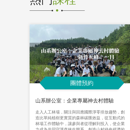
團體預約
山系辦公室：企業專屬神去村體驗
走入人工林場，關注與回應國際淨零排放趨勢，創
造比單純植樹更實質的森林碳匯效益，從互動式的
林場工作體驗中，讓參與者從理解到投入，使企業
力成為共同守護森林生態系，創造山村綠色經濟的