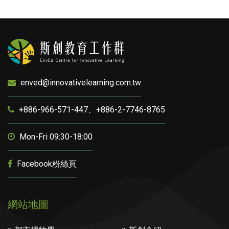
enved@innovativelearning.com.tw
+886-966-571-447、+886-2-7746-8765
Mon-Fri 09:30-18:00
Facebook粉絲頁
網站地圖