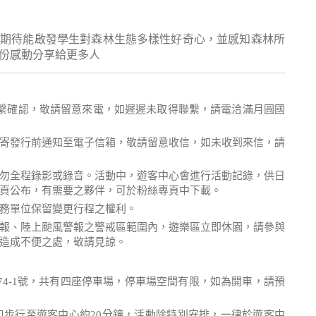
並期待能啟發學生對森林生態多樣性好奇心，並感知森林所
份感動分享給更多人
繫確認，敬請留意來電，如遲遲未取得聯繫，請電洽滿月圓國
寄發行前通知至電子信箱，敬請留意收信，如未收到來信，請
勿全程錄影或錄音。活動中，遊客中心會進行活動記錄，供日
頁公布，有需要之夥伴，可於粉絲專頁中下載。
務單位保留變更行程之權利。
報、陸上颱風警報之警戒區範圍內，遊樂區立即休園，請參與
造成不便之處，敬請見諒。
74-1號，共有四座停車場，停車場空間有限，如為開車，請預
口步行至遊客中心約20分鐘，活動除特別安排，一律於遊客中