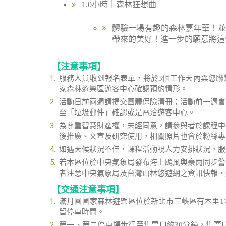
1.0小時｜森林狂想曲
體驗一場有趣的森林嘉年華！
帶來的美好！進一步的願意將這
【注意事項】
服務人員收到報名表單，將於3個工作天內與您聯
家森林遊樂區遊客中心確認預約情形。
活動日前兩週請提交團體保險清冊；活動前一週會
至「垃圾郵件」確認或是電洽遊客中心。
為尊重智慧財產權，未經同意，請參與者於課程中
後推廣、文宣及研究使用，相關照片也會於粉絲專
如遇天候狀況不佳，課程活動視人力安排狀況，服
若本區位於中央氣象局發布海上颱風與豪雨同步警
者注意中央氣象局及台灣山林悠遊網之資訊快報，
【交通注意事項】
滿月圓國家森林遊樂區位於新北市三峽區有木里1
留停車時間。
第一、第二停車場步行至售票口約30分鐘，售票