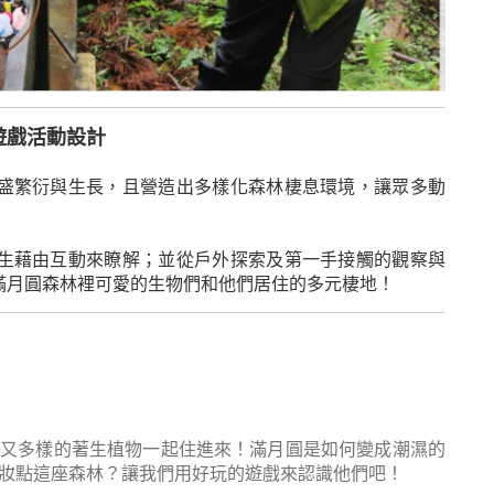
✓遊戲活動設計
盛繁衍與生長，且營造出多樣化森林棲息環境，讓眾多動
生藉由互動來瞭解；並從戶外探索及第一手接觸的觀察與
滿月圓森林裡可愛的生物們和他們居住的多元棲地！
愛又多樣的著生植物一起住進來！滿月圓是如何變成潮濕的
妝點這座森林？讓我們用好玩的遊戲來認識他們吧！