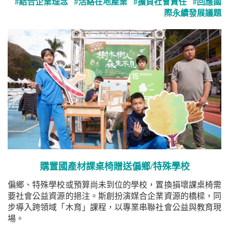
#結合企業理念 #活絡在地產業 #擔負社會責任 #回應國
際永續發展議題
購置國產材課桌椅贈送偏鄉/特殊學校
偏鄉、特殊學校或預算尚未到位的學校，置換損壞課桌椅需
要社會公益資源的挹注。斯創扮演媒合企業資源的橋樑，同
步導入跨領域「木育」課程，以專業串聯社會公益與教育現
場。