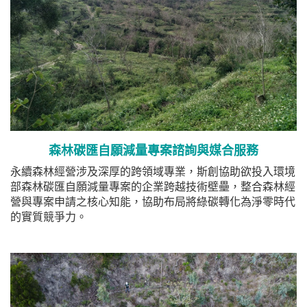
森林碳匯
自願減量專案諮詢
與媒合
服務
永續森林經營涉及深厚的跨領域專業，斯創協助欲投入環境
部森林碳匯自願減量專案的企業跨越技術壁壘，整合森林經
營與專案申請之核心知能，協助布局將綠碳轉化為淨零時代
的實質競爭力。