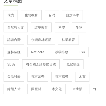
文章標籤
環境
生態教育
台灣
自然科學
自然與人文
環境教育
科學
生物
認識台灣
永續森林經營
林業教育
森林碳匯
Net Zero
淨零排放
ESG
SDGs
聯合國永續發展目標
氣候變遷
公民科學
都市藍帶
都市綠帶
木育
綠領人才
國產材
木文化
木生活
竹