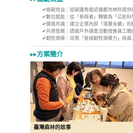
✔綠碳效益｜從碳匯角度認識都市林所提供
✔數位賦能｜從「參與者」轉變為「公民科
✔價值共識｜建立企業內部「落實永續」的
✔共榮發展｜透過戶外調查活動增進員工關
✔韌性領導｜培育「氣候韌性領導力」與員
▸
▸
方案簡介
臺灣森林的故事