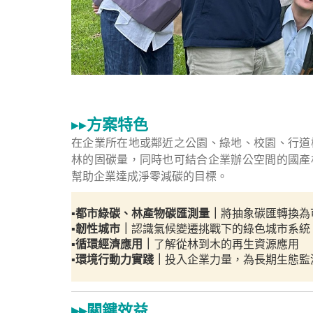
▸▸
方案特色
在企業所在地或鄰近之公園、綠地、校園、行道
林的固碳量，同時也可結合企業辦公空間的國產
幫助企業達成淨零減碳的目標。
▪️
都市綠碳、林產物碳匯測量｜
將抽象碳匯轉換為
▪️韌性城市｜
認識氣候變遷挑戰下的綠色城市系統
▪️循環經濟應用｜
了解從林到木的再生資源應用
▪️環境行動力實踐｜
投入企業力量，為長期生態監
▸
▸關鍵效益