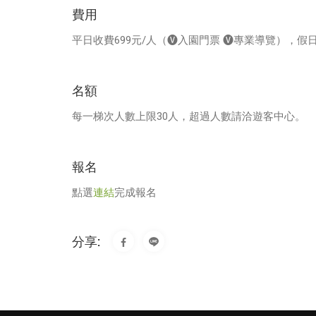
費用
平日收費699元/人（🅥入園門票 🅥專業導覽），
名額
每一梯次人數上限30人，超過人數請洽遊客中心。
報名
點選
連結
完成報名
分享: