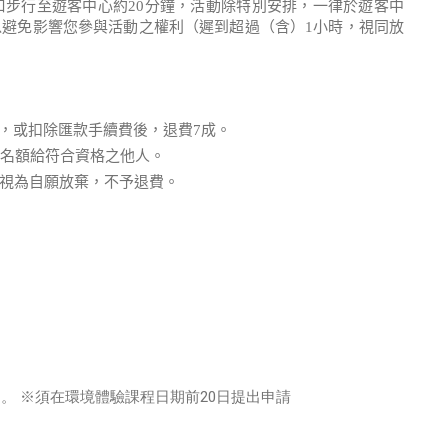
口步行至遊客中心約20分鐘，活動除特別安排，一律於遊客中
避免影響您參與活動之權利（遲到超過（含）1小時，視同放
人，或扣除匯款手續費後，退費7成。
讓名額給符合資格之他人。
視為自願放棄，不予退費。
約。 ※須在環境體驗課程日期前20日提出申請