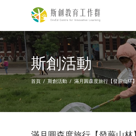
斯創活動
首頁
斯創活動
滿月圓森度旅行【發蕨山林
滿月圓森度旅行【發蕨山林