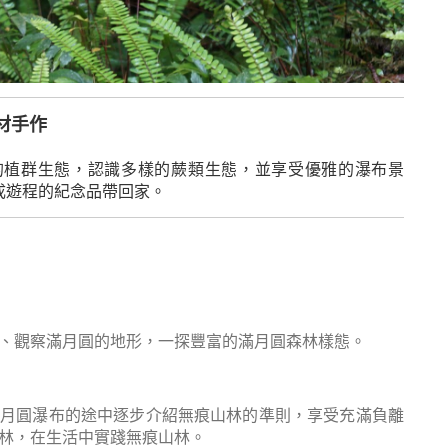
材手作
的植群生態，認識多樣的蕨類生態，並享受優雅的瀑布景
成遊程的紀念品帶回家。
、觀察滿月圓的地形，一探豐富的滿月圓森林樣態。
滿月圓瀑布的途中逐步介紹無痕山林的準則，享受充滿負離
林，在生活中實踐無痕山林。