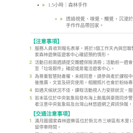
1.5小時｜森林手作
透過視覺、嗅覺、觸覺，沉浸
手作作品帶回家。
【注意事項】
服務人員收到報名表單，將於3個工作天內與您聯
家森林遊樂區遊客中心確認預約情形。
活動日前兩週請提交團體保險清冊；活動前一週會
至「垃圾郵件」確認或是電洽遊客中心。
為尊重智慧財產權，未經同意，請參與者於課程中
後推廣、文宣及研究使用，相關照片也會於粉絲專
如遇天候狀況不佳，課程活動視人力安排狀況，服
若本區位於中央氣象局發布海上颱風與豪雨同步警
者注意中央氣象局及台灣山林悠遊網之資訊快報，
【交通注意事項】
滿月圓國家森林遊樂區位於新北市三峽區有木里1
留停車時間。