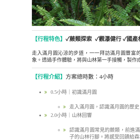
【行程特色】
✓蕨類探索 ✓觀瀑健行 ✓國產
走入滿月圓沁涼的步道，一一拜訪滿月圓豐富
象。透過手作體驗，將與山林第一手接觸，製作
【行程介紹】
方案總時數：4小時
0.5小時｜初識滿月圓
走入滿月圓，認識滿月圓的歷史
2.0小時｜山林回響
認識滿月圓常見的蕨類，前進
子的山林行腳。將感受回饋給森