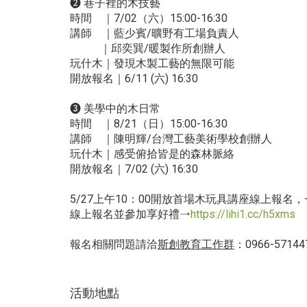
❷
巷子裡的木技藝
時間 ｜7/02（六）15:00-16:30
講師 ｜藍少賓/曠野有工場負責人
｜邱奕巽/暖製作所創辦人
玩什木｜發現木製工藝的無限可能
開放報名｜6/11 (六) 16:30
❸
美學中的木日常
時間 ｜8/21（日）15:00-16:30
講師 ｜陳明輝/台灣工藝美術學校創辦人
玩什木｜感受俯拾皆是的森林脈絡
開放報名｜7/02 (六) 16:30
5/27上午10：00開放首場木玩具講座線上報名
線上報名並參加享好禮→
https://lihi1.cc/h5xms
報名相關問題請洽
斯創教育工作群
：0966-57144
活動地點