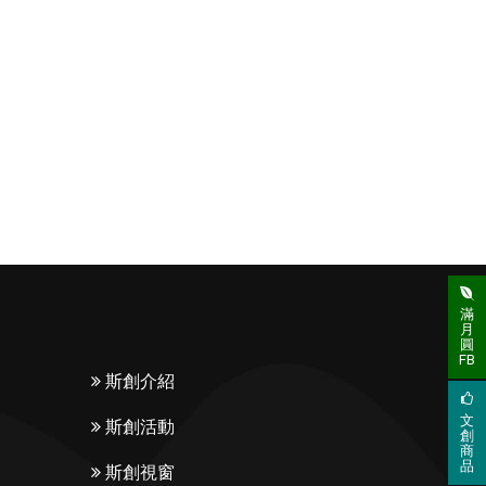
滿
月
圓
FB
斯創介紹
文
斯創活動
創
商
品
斯創視窗