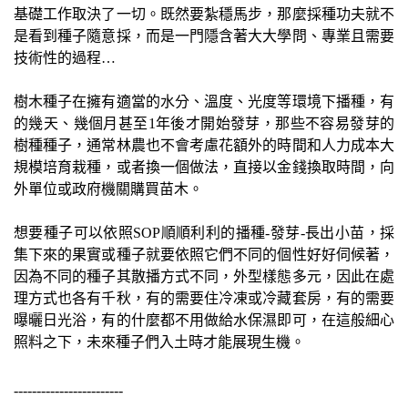
基礎工作取決了一切。既然要紮穩馬步，那麼採種功夫就不
是看到種子隨意採，而是一門隱含著大大學問、專業且需要
技術性的過程…
樹木種子在擁有適當的水分、溫度、光度等環境下播種，有
的幾天、幾個月甚至1年後才開始發芽，那些不容易發芽的
樹種種子，通常林農也不會考慮花額外的時間和人力成本大
規模培育栽種，或者換一個做法，直接以金錢換取時間，向
外單位或政府機關購買苗木。
想要種子可以依照SOP順順利利的播種-發芽-長出小苗，採
集下來的果實或種子就要依照它們不同的個性好好伺候著，
因為不同的種子其散播方式不同，外型樣態多元，因此在處
理方式也各有千秋，有的需要住冷凍或冷藏套房，有的需要
曝曬日光浴，有的什麼都不用做給水保濕即可，在這般細心
照料之下，未來種子們入土時才能展現生機。
------------------------