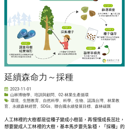
延續森命力～採種
2023-11-01
山林博物學
、
培訓與顧問
、
02-林業生產循環
環境
、
生態教育
、
自然科學
、
科學
、
生物
、
認識台灣
、
林業教
育
、
永續森林經營
、
SDGs
、
聯合國永續發展目標
、
森林碳匯
人工林裡的大樹都是從種子變成小樹苗，再慢慢成長茁壯，
想要變成人工林裡的大樹，基本馬步要先紮穩，「採種」的