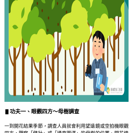
▋
功夫一、眼觀四方～母樹調查
一到開花結果季節，調查人員就會利用望遠鏡或空拍機眼觀