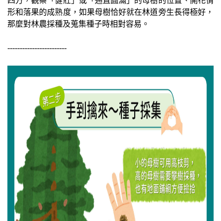
四方，觀察「健壯」或「通直圓滿」的母樹的位置、開花情
形和落果的成熟度，如果母樹恰好就在林道旁生長得極好，
那麼對林農採種及蒐集種子時相對容易。
------------------------