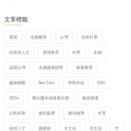
文章標籤
環境
生態教育
台灣
自然科學
自然與人文
環境教育
科學
生物
認識台灣
永續森林經營
林業教育
森林碳匯
Net Zero
淨零排放
ESG
SDGs
聯合國永續發展目標
氣候變遷
公民科學
都市藍帶
都市綠帶
木育
綠領人才
國產材
木文化
木生活
竹