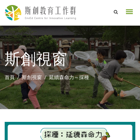
斯創視窗
首頁
斯創視窗
延續森命力～採種