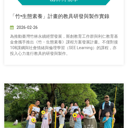
「竹•生態素養」計畫的教具研發與製作實錄
2026-02-26
為推動臺灣竹林永續經營發展，斯創教育工作群與利仁教育基
金會攜手推出《竹・生態素養》課程方案發展計畫。不僅對接
108課綱與社會情緒與倫理學習（SEE Learning）的課程，亦
投入心力進行教具的研發與製作。