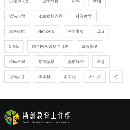
自然與人文
環境教育
科學
生物
認識台灣
永續森林經營
林業教育
森林碳匯
Net Zero
淨零排放
ESG
SDGs
聯合國永續發展目標
氣候變遷
公民科學
都市藍帶
都市綠帶
木育
綠領人才
國產材
木文化
木生活
竹