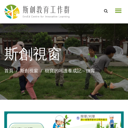
斯創視窗
首頁
斯創視窗
樹寶的呵護養成記～撫育