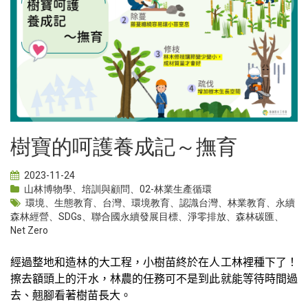
樹寶的呵護養成記～撫育
2023-11-24
山林博物學
、
培訓與顧問
、
02-林業生產循環
環境
、
生態教育
、
台灣
、
環境教育
、
認識台灣
、
林業教育
、
永續
森林經營
、
SDGs
、
聯合國永續發展目標
、
淨零排放
、
森林碳匯
、
Net Zero
經過整地和造林的大工程，小樹苗終於在人工林裡種下了！
擦去額頭上的汗水，林農的任務可不是到此就能等待時間過
去、翹腳看著樹苗長大。