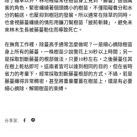
除了雜草以外，林地裡還常在樹苗身上見到「藤蔓」這個厲
害的角色，緊密纏繞著個頭嬌小的樹苗，不僅阻礙養分和水
分的輸送，也壓抑到樹冠的發展。所以通常在除草的同時，
也會視藤蔓纏繞的情形用鐮刀幫樹苗「披荊斬棘」，避免未
來林木生長被藤蔓勒住而導致死亡。
在撫育工作裡，除蔓高手通常怎麼做呢？一是細心摘除樹苗
身上所有的藤蔓，一株樹苗少說需花上30秒以上時間；另一
是採取割斷藤蔓的根部做法，只要10秒左右，之後藤蔓任其
在樹上乾枯即可。這兩者皆可以達到相同的目的，但在省時
省力的考量下，經常採取割斷藤蔓根部的方式。不過，若是
藤蔓纏得非常稠密，甚至將重量覆蓋在樹苗上，還是有必要
細心摘除，解開樹苗的束縛。
分享至: