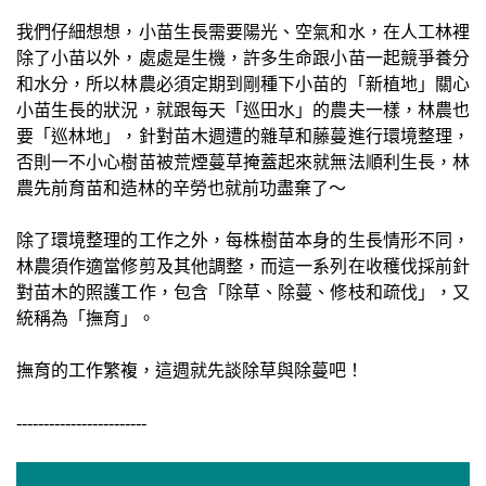
我們仔細想想，小苗生長需要陽光、空氣和水，在人工林裡
除了小苗以外，處處是生機，許多生命跟小苗一起競爭養分
和水分，所以林農必須定期到剛種下小苗的「新植地」關心
小苗生長的狀況，就跟每天「巡田水」的農夫一樣，林農也
要「巡林地」，針對苗木週遭的雜草和藤蔓進行環境整理，
否則一不小心樹苗被荒煙蔓草掩蓋起來就無法順利生長，林
農先前育苗和造林的辛勞也就前功盡棄了～
除了環境整理的工作之外，每株樹苗本身的生長情形不同，
林農須作適當修剪及其他調整，而這一系列在收穫伐採前針
對苗木的照護工作，包含「除草、除蔓、修枝和疏伐」，又
統稱為「撫育」。
撫育的工作繁複，這週就先談除草與除蔓吧！
------------------------