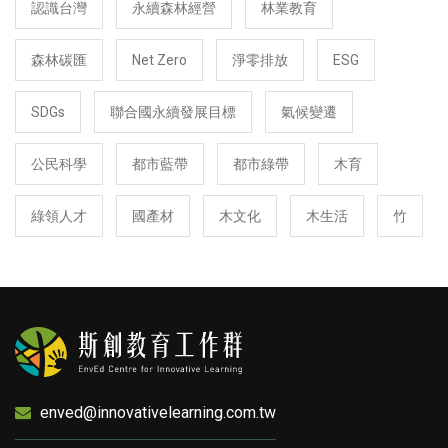
認識台灣
永續森林經營
林業教育
森林碳匯
Net Zero
淨零排放
ESG
SDGs
聯合國永續發展目標
氣候變遷
公民科學
都市藍帶
都市綠帶
木育
綠領人才
國產材
木文化
木生活
竹
enved@innovativelearning.com.tw