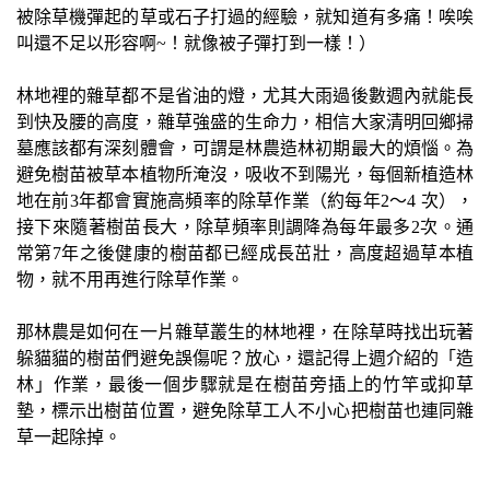
被除草機彈起的草或石子打過的經驗，就知道有多痛！唉唉
叫還不足以形容啊~！就像被子彈打到一樣！）
林地裡的雜草都不是省油的燈，尤其大雨過後數週內就能長
到快及腰的高度，雜草強盛的生命力，相信大家清明回鄉掃
墓應該都有深刻體會，可謂是林農造林初期最大的煩惱。為
避免樹苗被草本植物所淹沒，吸收不到陽光，每個新植造林
地在前3年都會實施高頻率的除草作業（約每年2～4 次），
接下來隨著樹苗長大，除草頻率則調降為每年最多2次。通
常第7年之後健康的樹苗都已經成長茁壯，高度超過草本植
物，就不用再進行除草作業。
那林農是如何在一片雜草叢生的林地裡，在除草時找出玩著
躲貓貓的樹苗們避免誤傷呢？放心，還記得上週介紹的「造
林」作業，最後一個步驟就是在樹苗旁插上的竹竿或抑草
墊，標示出樹苗位置，避免除草工人不小心把樹苗也連同雜
草一起除掉。
------------------------