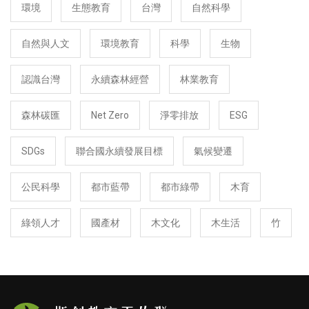
環境
生態教育
台灣
自然科學
自然與人文
環境教育
科學
生物
認識台灣
永續森林經營
林業教育
森林碳匯
Net Zero
淨零排放
ESG
SDGs
聯合國永續發展目標
氣候變遷
公民科學
都市藍帶
都市綠帶
木育
綠領人才
國產材
木文化
木生活
竹