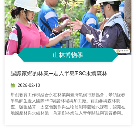
山林博物學
認識家鄉的林業—走入半島FSC永續森林
2026-02-10
斯創教育工作群結合永在林業與臺灣氣候行動協會，帶領恆春
半島師生走入國際FSC驗證林場與加工廠。藉由參與森林調
查、碳匯估算、太空包製作與生物監測等體驗式課程，認識在
地國產材與永續林業，為家鄉林業注入青年關注與實質參與。