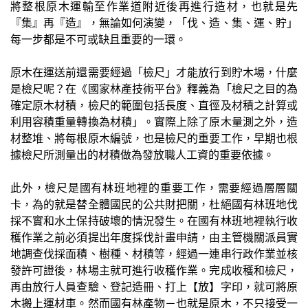
將整根原木運輸至作業道附近後再進行造材，也就是先
『集』再『造』，無論如何演變，「伐、造、集、運、貯」
每一步都是不可或缺且重要的一環。
原木在運送前還需要經過「檢尺」才能放行到貯木場，什麼
是檢尺呢？在《國家林產技術平台》釋義為「檢尺之目的為
確定原木材積，檢尺的範圍包括長度、直徑及材積之計算或
利用容積重量轉換為材積」。實際上除了原木量測之外，造
材整堆、將每根原木編號，也是檢尺的重要工作，早期也根
據檢尺所測量出的材積做為發放職人工資的重要依據。
此外，檢尺是國有林班地裡的重要工作，需要經過層層關
卡，為的就是替全體國民的公共財把關，杜絕國有林班地伐
採不實和水土保持破壞的情況發生。在國有林班地裡執行收
穫作業之前必須提出年度採伐計畫申請，由主管機關派員實
地調查伐採面積、樹種、材積等，經過一連串行政作業並核
發許可證後，林場主就可進行收穫作業。完成收穫和檢尺，
再由放行人員查驗、登記造冊、打上【放】字印，就可將原
木搬上運材車。然而國有林產物－也就是原木，不只接受一