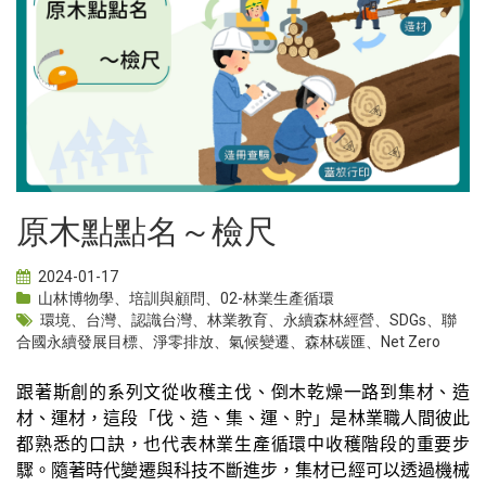
原木點點名～檢尺
2024-01-17
山林博物學
、
培訓與顧問
、
02-林業生產循環
環境
、
台灣
、
認識台灣
、
林業教育
、
永續森林經營
、
SDGs
、
聯
合國永續發展目標
、
淨零排放
、
氣候變遷
、
森林碳匯
、
Net Zero
跟著斯創的系列文從收穫主伐、倒木乾燥一路到集材、造
材、運材，這段「伐、造、集、運、貯」是林業職人間彼此
都熟悉的口訣，也代表林業生產循環中收穫階段的重要步
驟。隨著時代變遷與科技不斷進步，集材已經可以透過機械