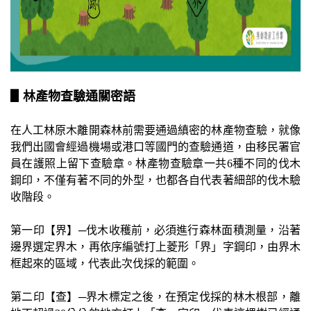
▋林產物查驗通關密語
在人工林原木離開森林前需要通過縝密的林產物查驗，就像
我們出國會經過機場或港口等國門的查驗通道，由移民署官
員在護照上留下查驗章。林產物查驗章一共
6
種不同的伐木
鋼印，不僅有著不同的外型，也都各自代表著細部的伐木驗
收階段。
第一印【界】─伐木收穫前，必須進行森林面積測量，沿著
邊界選定界木，再依序編號打上菱形「界」字鋼印，由界木
框起來的區域，代表此次伐採的範圍。
第二印【查】─界木標定之後，在預定伐採的林木根部，離