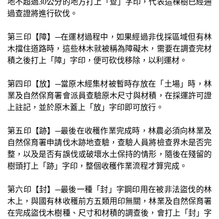
地不超過
30
公分的地方打上「查」字印，代表這棵樹已經通
過查證將進行砍伐。
第三印【障】─在運材過程中，如果經過非伐採區域但有林
木擋住道路時，這些林木就被稱為障礙木，需要在調查完材
積之後打上「障」字印，便可砍伐移除，以利運材。
第四印【放】─當原木經集材被暫時存放在「土場」時，林
業及自然保育署會派員查驗原木尺寸與材積，在採運許可證
上註記，並於原木蓋上「放」字印即可放行。
第五印【跡】─最後在收穫作業完成時，林農必須向林業及
自然保育署申請伐木跡地查驗，查驗人員將檢查界木是否完
整，以及是否有誤伐或破壞水土保持的情形，隨後在殘留的
樹頭打上「跡」字印，整個收穫作業流程才算完成。
第六印【封】─最後一種「封」字鋼印用在被非法盜伐的林
木上，與國有林收穫前方五類用印無關，林業及自然保育署
在完成盜伐木樹種、尺寸和材積的調查後，會打上「封」字