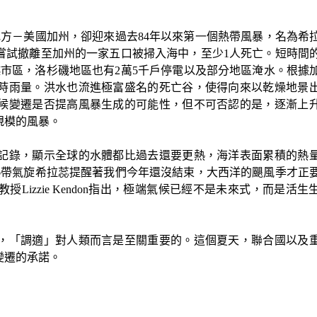
地方－美國加州，卻迎來過去
84
年以來第
一
個熱帶風暴，名為希
嘗試撤離至加州的一家五口被掃入海中，至少
1
人死亡。短時間
越市區，洛杉磯地區也有
2
萬
5
千戶停電以及部分地區淹水。根據
時雨量。洪水也流進極富盛名的死亡谷，使得向來以乾燥地景
候變遷是否提高風暴生成的可能性，但不可否認的是，逐漸上
規模的風暴。
記錄，顯示全球的水體都比過去還要更熱，海洋表面累積的熱
熱帶氣旋希拉蕊提醒著我們今年還沒結束，大西洋的颶風季才正
教授
Lizzie Kendon
指出，極端氣候已經不是未來式，而是活生
，「調適」對人類而言是至關重要的。這個夏天，聯合國以及
變遷的承諾。