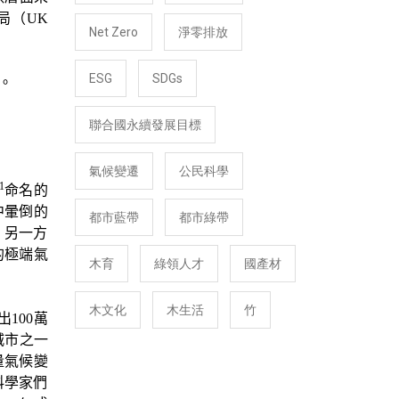
局（
UK
Net Zero
淨零排放
ESG
SDGs
。
聯合國永續發展目標
氣候變遷
公民科學
1
命名的
中暈倒的
都市藍帶
都市綠帶
。另一方
的極端氣
木育
綠領人才
國產材
木文化
木生活
竹
出
100
萬
城市之一
量氣候變
科學家們