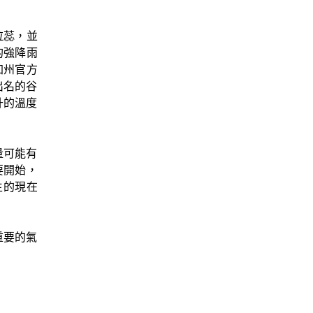
拉蕊，並
的強降雨
加州官方
出名的谷
升的溫度
量可能有
要開始，
生的現在
重要的氣