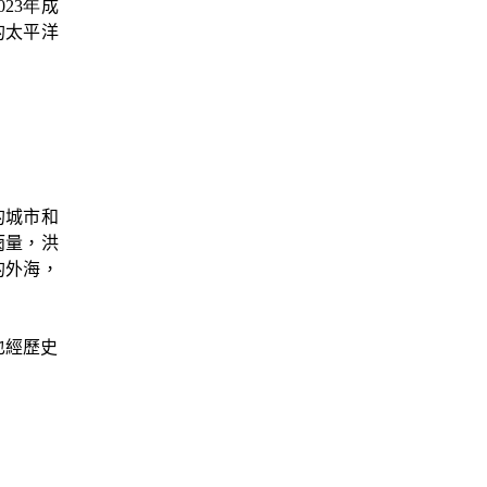
023年
成
的太平洋
的城市和
雨量，洪
的外海，
也經歷史