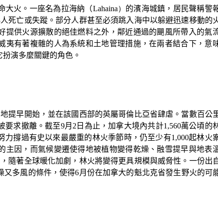
命大火。一座名為拉海納（
Lahaina）
的濱海城鎮，居民聲稱警
8
人死亡或失蹤。部分人群甚至必須跳入海中以躲避迅速移動的
好提供火源擴散的絕佳燃料之外，鄰近通過的颶風所帶入的氣
威夷有著複雜的人為系統和土地管理措施，在兩者結合下，意
它扮演多麼關鍵的角色。
常地提早開始，並在該國西部的英屬哥倫比亞省肆虐。當數百公
被要求撤離。截至
9
月
2
日為止，加拿大境內共計
1,560
萬公頃的
努力撐過有史以來最嚴重的林火季節時，仍至少有
1,000
起林火
的主因，而氣候變遷使得地被植物變得乾燥、融雪提早與地表
為，隨著全球暖化加劇，林火將變得更具規模與威脅性。一份出
燥又多風的條件，使得
6
月份在加拿大的魁北克省發生野火的可