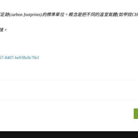
碳足跡
(carbon footprints)
的標準單位。概念是把不同的溫室氣體
(
如甲烷
CH
境。
567-8407-be938c8c70cf