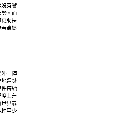
報沒有響
火勢。而
流更助長
味著雖然
里外一陣
林地遭焚
案件持續
溫度上升
自世界氣
能性至少