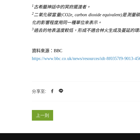
1
古希臘神話中的冥府擺渡者。
2
二氧化碳當量
(CO2e, carbon dioxide equivalent)
是測量
化的影響程度用同一種單位來表示。
3
過去的地表溫度較低，形成不適合林火生成及蔓延的環
資料來源：BBC
https://www.bbc.co.uk/news/resources/idt-8f0357f9-9013-4
分享至:
上一則