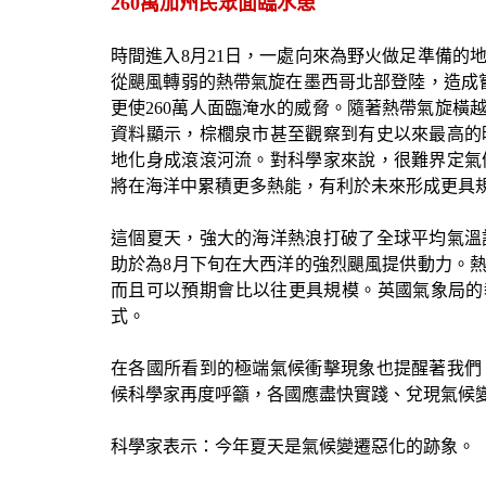
260萬加州民眾面臨水患
時間進入
8
月
21
日，一處向來為野火做足準備的
從颶風轉弱的熱帶氣旋在墨西哥北部登陸，造成
更使
260
萬人面臨淹水的威脅。隨著熱帶氣旋橫
資料顯示，棕櫚泉市甚至觀察到有史以來最高的
地化身成滾滾河流。對科學家來說，很難界定氣
將在海洋中累積更多熱能，有利於未來形成更具
這個夏天，強大的海洋熱浪打破了全球平均氣溫
助於為
8
月下旬在大西洋的強烈颶風提供動力。
而且可以預期會比以往更具規模。英國氣象局的
式。
在各國所看到的極端氣候衝擊現象也提醒著我們
候科學家再度呼籲，各國應盡快實踐、兌現氣候
科學家表示：今年夏天是氣候變遷惡化的跡象。