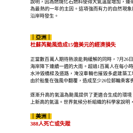
說明，因為燃燒化石燃料使得大氣溫度增加，連
為最熱的一年的主因。這項強而有力的自然現象
沿岸時發生。
｜亞洲｜
杜蘇芮颱風造成15億美元的經濟損失
正當數百萬人期待熱浪能夠緩解的同時，
7
月
26
海岸降下連續一週的大雨。超過
1
百萬人在每小
水沖毀橋樑及道路，淹沒車輛也摧毀多處建築工
由於船隻在強風中翻覆，造成至少
26
位郵輪乘客
逐漸升高的氣溫為颱風提供了更適合生成的環境
上新高的氣溫。世界氣候分析組織的科學家說明
｜美洲｜
388人死亡或失蹤