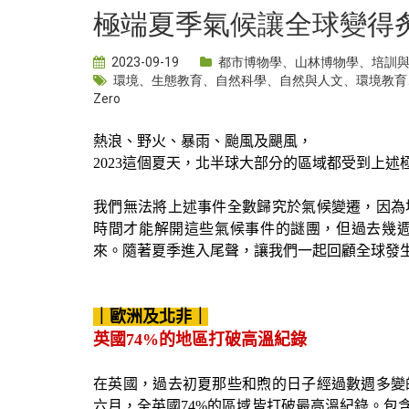
極端夏季氣候讓全球變得
2023-09-19
都市博物學
、
山林博物學
、
培訓
環境
、
生態教育
、
自然科學
、
自然與人文
、
環境教育
Zero
熱浪、野火、暴雨、颱風及颶風，
2023這個夏天，北半球大部分的區域都受到上述
我們無法將上述事件全數歸究於氣候變遷，因為
時間才能解開這些氣候事件的謎團，但過去幾
來。隨著夏季進入尾聲，讓我們一起回顧全球發
｜歐洲及北非｜
英國74%的地區打破高溫紀錄
在英國，過去初夏那些和煦的日子經過數週多變
六月，全英國
74%
的區域皆打破最高溫紀錄。包