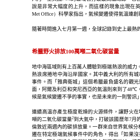
說是非常大幅度的上升，而這樣的現象出現在
Met Office）
科學家指出，氣候變遷使得氣溫連創
隨著時間進入七月第一週，全球記錄到史上最熱
希臘野火排放100萬噸二氧化碳當量
地中海區域則有上百萬人體驗到極端熱浪的威力。兩
熱浪席捲地中海沿岸國家。其中義大利的所有城
事件。而「雅典衛城」這個希臘最負盛名的觀光
面，阿爾及利亞和突尼西亞的氣溫則來到了
48℃
候是氣候變遷不爭的事實，也是未來的一則警訊
連續高溫亦產生極度乾燥的火源條件，讓野火在
2
噸的二氧化碳當量
到大氣中，打破該國歷年
7
月
倫敦近兩週內的碳排放量。一群來自世界氣候分
遷在特定極端氣候事件中的角色，得出「如果沒