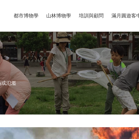
都市博物學
山林博物學
培訓與顧問
滿月圓遊客
熱或氾濫