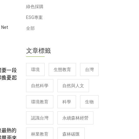
綠色採購
ESG專案
、
Net
全部
文章標籤
環境
生態教育
台灣
需要一段
得擔憂起
自然科學
自然與人文
環境教育
科學
生物
認識台灣
永續森林經營
來最熱的
林業教育
森林碳匯
候層面來