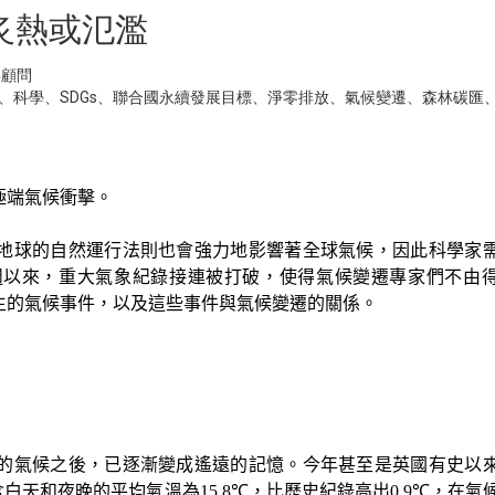
炙熱或氾濫
與顧問
、
科學
、
SDGs
、
聯合國永續發展目標
、
淨零排放
、
氣候變遷
、
森林碳匯
極端氣候衝擊。
地球的
自然運行法則也會強力地影響著全球氣候，因此科學家
週以來，重大氣象紀錄接連被打破，使得氣候變遷專家們不由
生的氣候事件，以及這些事件與氣候變遷的關係。
的氣候之後，已逐漸變成遙遠的記憶。今年甚至是英國有史以
含白天和夜晚的平均氣溫為
15.8℃
，比歷史紀錄高出
0.9℃
，在氣