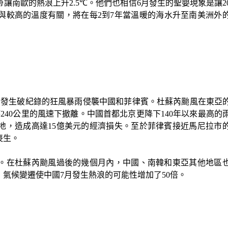
帶讓南歐的熱浪上升
2.5℃
。他們也相信
6
月發生的聖嬰現象是讓
2
與較高的溫度有關，將在每
2
到
7
年當溫暖的海水升至南美洲外
日發生破紀錄的狂風暴雨侵襲中國和菲律賓。杜蘇芮颱風在東亞
時
240
公里的風速下撤離。中國首都北京更降下
140
年以來最高的
地，造成高達
15
億美元的經濟損失。至於菲律賓接近馬尼拉市
喪生。
。在杜蘇芮颱風過後的幾個月內，中國、南韓和東亞其他地區
，氣候變遷使中國
7
月發生熱浪的可能性增加了
50
倍。