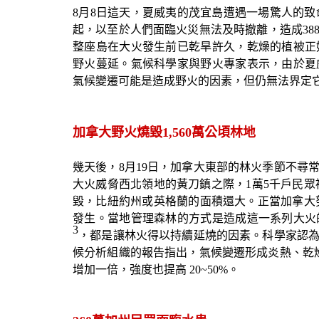
8
月
8
日這天，夏威夷的茂宜島遭遇一場驚人的致
起，以至於人們面臨火災無法及時撤離，造成
38
整座島在大火發生前已乾旱許久，乾燥的植被正
野火蔓延。氣候科學家與野火專家表示，由於夏
氣候變遷可能是造成野火的因素，但仍無法界定
加拿大野火燒毀1,560萬公頃林地
幾天後，
8
月
19
日，加拿大東部的林火季節不尋
大火威脅西北領地的黃刀鎮之際，
1
萬
5
千戶民眾
毀，比紐約州或英格蘭的面積還大。正當加拿大
發生。當地管理森林的方式是造成這一系列大火
3
，都是讓林火得以持續延燒的因素。科學家認
候分析組織的報告指出，氣候變遷形成炎熱、乾
增加一倍，強度也提高
20
~
50%
。