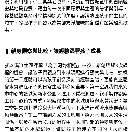
貌；利用簡單小工具與老照片，拜訪新竹舊城區中的古蹟歷
史與地景變遷，藉由每一次不同環境與主題的帶領與引導，
從基礎觀察與科學精神探究的角度，認識這座孩子們生長的
城市，發掘孩子們習以為常卻充滿趣味的各種有趣議題與故
事。
▌​​​​​​​
親身觀察與比較，讓經驗跟著孩子成長
就以溪流主題課程「為了河妳相遇」來說，斯創透過3次課
程的機會，讓孩子們親身到水域現場進行觀察與比較，這樣
的第一手經驗可以為孩子創造深刻的經驗基礎，更能真正體
會水資源在孩子的日常生活中為何重要。第一堂課我們來到
市中心的護城河親水公園，運用水質檢測包、親手製作觀察
工具：窺箱等方式，觀察都市中的水域環境與水質狀況；第
二堂課來到北埔冷泉大坪溪河段，下水進行溪流水棲昆蟲與
魚類觀察；第三堂課到六家的東興圳，探索水圳與人的生活
關係，以及在城市發展的過程中，水圳功能的轉變與定位。
三種不同的水域環境，幫助孩子們建立不同的「水的樣