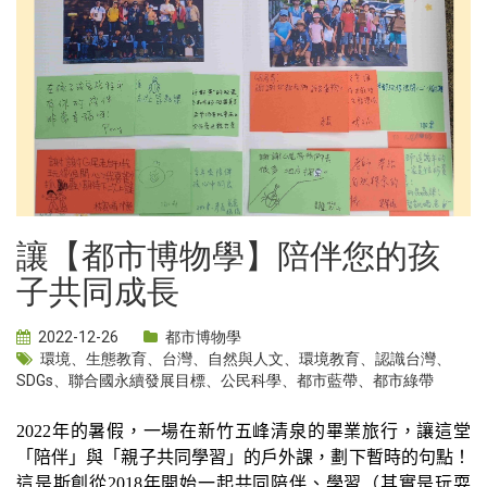
讓【都市博物學】陪伴您的孩
子共同成長
2022-12-26
都市博物學
環境
、
生態教育
、
台灣
、
自然與人文
、
環境教育
、
認識台灣
、
SDGs
、
聯合國永續發展目標
、
公民科學
、
都市藍帶
、
都市綠帶
2022年的暑假，一場在新竹五峰清泉的畢業旅行，讓這堂
「陪伴」與「親子共同學習」的戶外課，劃下暫時的句點！
這是斯創從2018年開始一起共同陪伴、學習（其實是玩耍