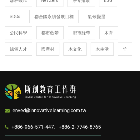
森林碳匯
Net Zero
淨零排放
ESG
SDGs
聯合國永續發展目標
氣候變遷
公民科學
都市藍帶
都市綠帶
木育
綠領人才
國產材
木文化
木生活
竹
enved@innovativelearning.com.tw
+886-966-571-447、+886-2-7746-8765