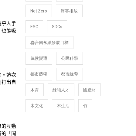
Net Zero
淨零排放
幾乎人手
ESG
SDGs
，也能吸
聯合國永續發展目標
氣候變遷
公民科學
都市藍帶
都市綠帶
助。這次
而打出自
木育
綠領人才
國產材
木文化
木生活
竹
員的互動
答的「問