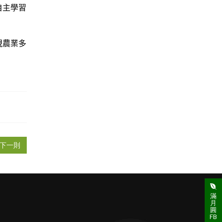
自主學習
視農業多
下一則
滿
月
圓
FB