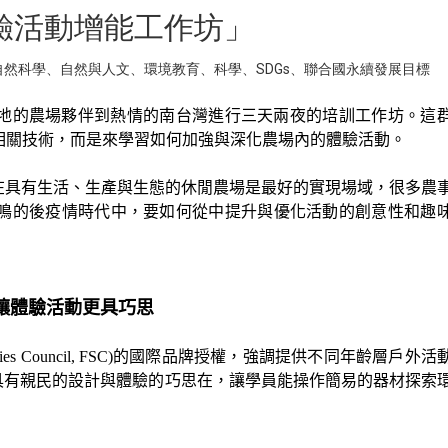
驗活動增能工作坊」
自然科學
、
自然與人文
、
環境教育
、
科學
、
SDGs
、
聯合國永續發展目標
各地的農場夥伴到熱情的南台灣進行三天兩夜的培訓工作坊。這
相關技術，而是來學習如何加強與深化農場內的體驗活動。
omy)的盛行，在具有生活、生產與生態的休閒農場是最好的實現場域，很多
鳴的後疫情時代中，要如何從中提升與優化活動的創意性和趣
，讓體驗活動更具巧思
ies Council, FSC)的國際品牌授權，強調提供不同年齡層戶外
具有親民的設計與體驗的巧思在，讓學員能操作簡易的器材探索