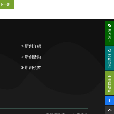
下一則
滿
月
圓
FB
斯創介紹
文
斯創活動
創
商
品
斯創視窗
聯
絡
斯
創