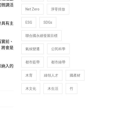
何微調活
Net Zero
淨零排放
ESG
SDGs
計具有主
聯合國永續發展目標
落實前、
」將會是
氣候變遷
公民科學
都市藍帶
都市綠帶
以納入的
木育
綠領人才
國產材
木文化
木生活
竹