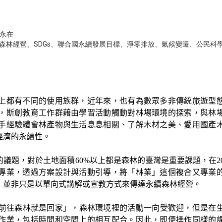
 永在
森林經營
、
SDGs
、
聯合國永續發展目標
、
淨零排放
、
氣候變遷
、
公民科
上都有不同的使用族群，近年來，也有為數眾多非傳統旅遊型
，斯創教育工作群藉由學習活動觸動對林場環境的探索，與林
手經驗體會林產物與生活息息相關、了解木材之美、愛用國產
經濟的永續性。
議題，對於土地面積60%以上都是森林的臺灣是重要課題，在20
專業，透過方案設計與活動引導，將「林業」這個複合又專業
，並非只是以單向式講解或宣教方式來傳達永續森林經營。
過：「前往森林就是回家」，森林環境裡的活動一向受歡迎，但是在
作業，包括時間和空間上的相互配合。因此，即便操作同樣的