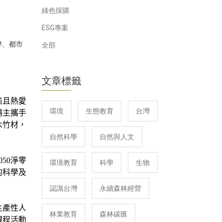
綠色採購
ESG專案
學
、
都市
全部
文章標籤
態且熱愛
環境
生態教育
台灣
場主攜手
木竹材，
自然科學
自然與人文
50淨零
環境教育
科學
生物
的科學及
認識台灣
永續森林經營
生產性人
林業教育
森林碳匯
課程活動