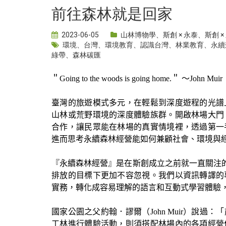
前往森林就是回家
2023-06-05
山林博物學
、
斯創 × 永泰
、
斯創 ×
環境
、
台灣
、
環境教育
、
認識台灣
、
林業教育
、
永續
綠帶
、
森林碳匯
＂Going to the woods is going home.＂ ～John Muir
臺灣的旅遊模式多元，在輕鬆到深度遊程的光譜
山林或荒野環境的深度體驗族群。開啟林場大門
合作，讓民眾能在林場的真實情境裡，透過第一
進而思考永續森林經營能如何兼顧社會、環境與
『永續森林經營』是在斯創成立之前就一直關注的
排放的目標下更加不容忽視。我們以資訊轉譯的
實務，轉化成容易理解的語言和互動式學習體驗
國家公園之父約翰．謬爾（John Muir）說
工林進行體驗活動，則須搭配林場內的各項經營