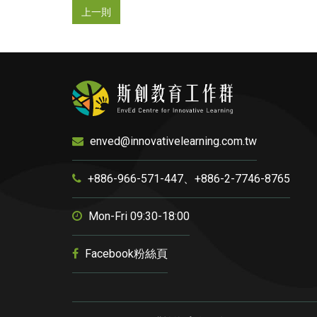
上一則
enved@innovativelearning.com.tw
+886-966-571-447、+886-2-7746-8765
Mon-Fri 09:30-18:00
Facebook粉絲頁