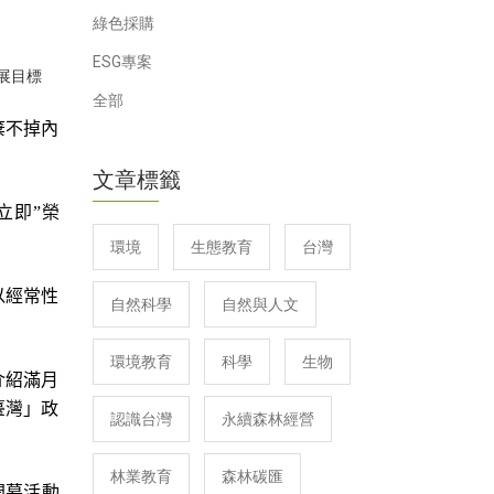
綠色採購
ESG專案
展目標
全部
棄不掉內
文章標籤
立即
”
榮
環境
生態教育
台灣
以經常性
自然科學
自然與人文
環境教育
科學
生物
介紹滿月
臺灣」政
認識台灣
永續森林經營
林業教育
森林碳匯
開幕活動