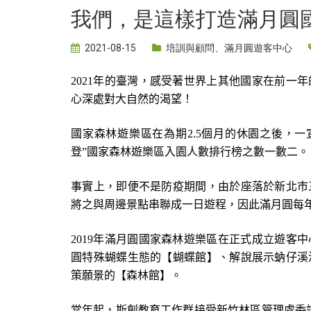
我們，是這樣打造滿月圓
2021-08-15
培訓與顧問
、
滿月圓遊客中心
2021
年的臺灣，感受著世界上其他國家在前一年
心深處對大自然的渴望！
國家森林遊樂區在為期
2.5
個月的休園之後，一
登
”
國家森林遊樂區入園人數排行榜之數一數二。
事實上，即便不是防疫期間，由於座落於新北市
將之與周邊景點串聯成一日遊程，因此滿月圓每
2019
年滿月圓國家森林遊樂區在正式成立遊客中
圓特殊蝴蝶生態的【蝴蝶館】、解說展示蚋仔溪
策願景的【森林館】。
當年起，斯創教育工作群接受新竹林區管理處委