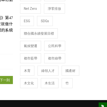
Net Zero
淨零排放
刊》第
47
ESG
SDGs
麼就做什
樣的系統
聯合國永續發展目標
氣候變遷
公民科學
都市藍帶
都市綠帶
木育
綠領人才
國產材
下一則
木文化
木生活
竹