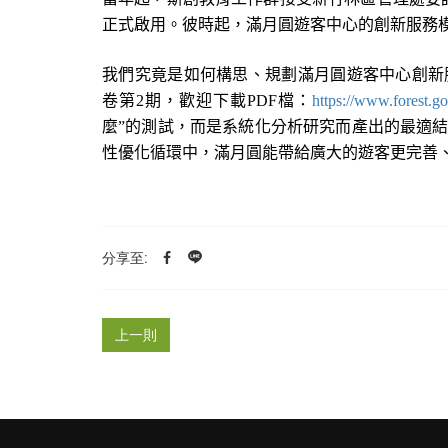
正式啟用。彼時起，滿月圓遊客中心的創新服務
我們究竟是如何構思、規劃滿月圓遊客中心創新
卷第
2
期，歡迎下載
PDF
檔：
https://www.forest.g
麼
”
的測試，而是系統化分析研究而產出的最適
性優化循環中，滿月圓能帶給廣大的遊客更完善
分享至:
上一則