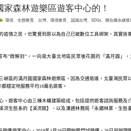
國家森林遊樂區遊客中心的！
環境
、
生態教育
、
台灣
、
環境教育
、
認識台灣
、
SDGs
、
聯合國永續發
的疫情之苦，也驚覺到原以為自己已被數位工具綁架，其實捨
宣布
”
微解封
”
，一向是大臺北地區民眾後花園的「滿月圓」，
三峽區的滿月圓國家森林遊樂區，因為交通易達，北臺灣民眾
年都穩定地服務平均
18
萬名遊客。
心，遊客中心由三棟木構建築組成，包括提供遊客諮詢服務及
溪流生態系的【溪流館】、以及溝通林務局「永續林業、生態
託營運遊客中心，
2019
年
1
月
19
日開始開門試營運、
26
日就辦理