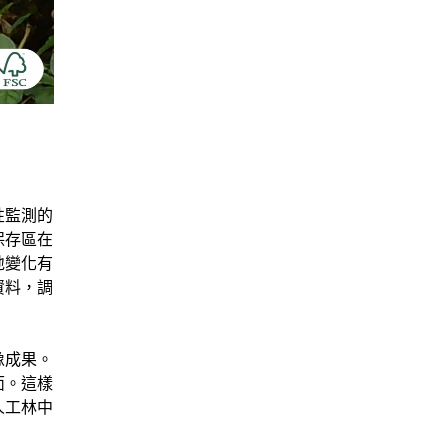
性監測的
保存區在
地變化有
資料，調
像成果。
面。這樣
人工林中