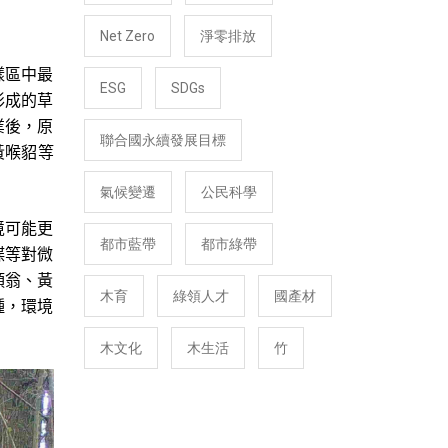
Net Zero
淨零排放
樣區中最
ESG
SDGs
形成的草
業後，原
聯合國永續發展目標
黃喉貂等
氣候變遷
公民科學
境可能更
都市藍帶
都市綠帶
蝶等對微
頭翁、黃
木育
綠領人才
國產材
種，環境
木文化
木生活
竹