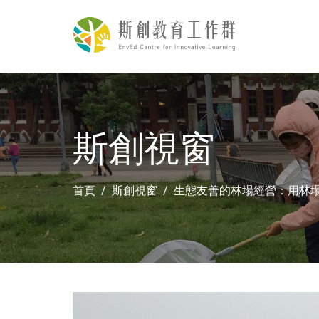
斯創視窗
首頁
斯創視窗
生態友善的林場經營：用林