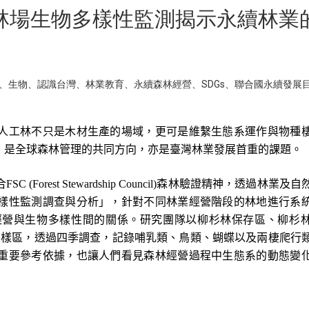
林場生物多樣性監測揭示永續林業
、
生物
、
認識台灣
、
林業教育
、
永續森林經營
、
SDGs
、
聯合國永續發展
人工林不只是木材生產的場域，更可是維繫生態系運作與物種
，是全球森林管理的共同方向，亦是臺灣林業發展首重的課題。
FSC
(Forest Stewardship Council)
森林驗證精神，透過林業及自
樣性監測調查與分析」，針對不同林業經營階段的林地進行系
經營與生物多樣性間的關係。研究團隊以柳杉林保存區、柳杉
為樣區，透過四季調查，記錄哺乳類、鳥類、蝴蝶以及兩棲爬行
重要參考依據，也讓人們看見森林經營過程中生態系的動態變