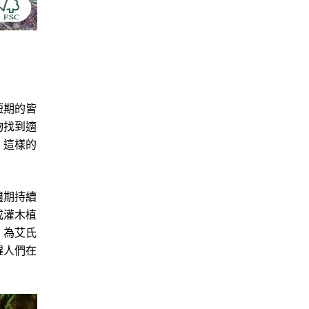
短期的皆
物找到適
，這樣的
週期持續
或灌木植
，為艾氏
醒人們在