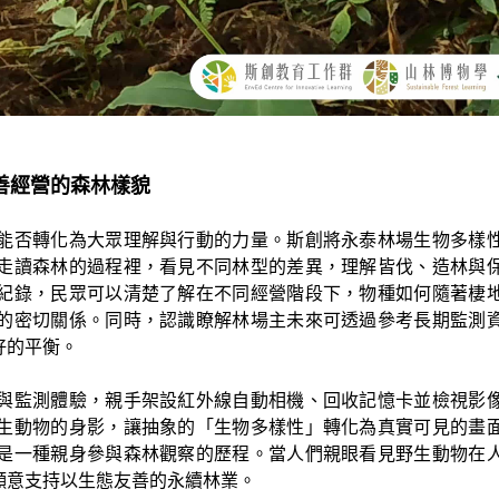
善經營的森林樣貌
能否轉化為大眾理解與行動的力量。斯創將永泰林場生物多樣
走讀森林的過程裡，看見不同林型的差異，理解皆伐、造林與
紀錄，民眾可以清楚了解在不同經營階段下，物種如何隨著棲
的密切關係。同時，認識瞭解林場主未來可透過參考長期監測
好的平衡。
與監測體驗，親手架設紅外線自動相機、回收記憶卡並檢視影
生動物的身影，讓抽象的「生物多樣性」轉化為真實可見的畫
是一種親身參與森林觀察的歷程。當人們親眼看見野生動物在
願意支持以生態友善的永續林業。