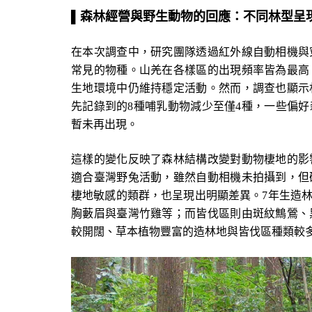
▌
森林經營與野生動物的回應：不同林型呈
在本次調查中，研究團隊透過紅外線自動相機與
常見的物種。山羌在各樣區的出現頻率皆為最高
生地環境中仍維持穩定活動。然而，調查也顯示
先記錄到的8種哺乳動物減少至僅4種，一些偏
暫未再出現。
這樣的變化反映了森林結構改變對動物棲地的影
適合臺灣野兔活動，雖然自動相機未拍攝到，但
棲地敏感的類群，也呈現出明顯差異。7年生造
胸藪眉與臺灣竹雞等；而皆伐區則由斑紋鷦鶯、
較開闊、草本植物豐富的造林地與皆伐區種類較