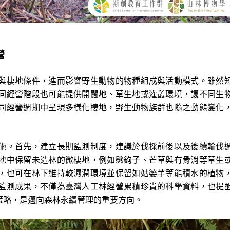
營
與棲地條件，進而影響野生動物的物種組成與活動模式。雖然
同經營階段也可能提供開闊地、草生地或灌叢環境，讓不同生
同經營週期中呈現多樣化棲地，野生動物族群也隨之動態變化
施。首先，建立長期監測制度，建議於伐採前後以及後續輪伐
地中保留未造林的微棲地，例如懸鉤子、芒草與冇骨消等草生
，也可在林下維持較濕潤環境並保留如姑婆芋等能積水的植物
監測成果，不僅為臺灣人工林經營累積珍貴的科學資料，也提
策略，是邁向森林永續管理的重要方向。