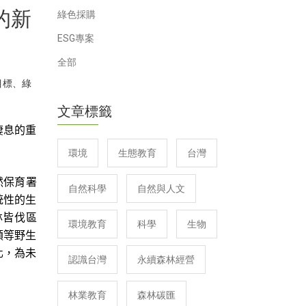
的新
綠色採購
ESG專案
全部
目標
、
綠
文章標籤
棲息的重
環境
生態教育
台灣
然保育署
自然科學
自然與人文
統性的生
林皆伐區
環境教育
科學
生物
類等野生
化，為未
認識台灣
永續森林經營
林業教育
森林碳匯