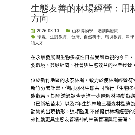
生態友善的林場經營：用
方向
2026-03-10
山林博物學
、
培訓與顧問
環境
、
生態教育
、
台灣
、
自然科學
、
環境教育
、
科學
領人才
在永續發展與生物多樣性日益受到重視的今日，
要環境。兼顧經濟、社會與生態效益的林業經營
位於新竹地區的永泰林場，致力於使林場經營符合
新竹分署計畫，偕同羽林生態共同執行「生物多
態觀察。期望透過調查更進一步瞭解林場動態
（已新植苗木）以及7年生造林地三種森林型態
動物的出現情形。這項監測不僅提供林場經營的
來推動更具生態友善精神的林業管理奠定基礎。