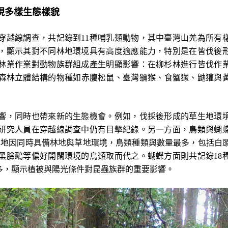
現多樣生態樣貌
穿越線調查，共記錄到11種哺乳類動物，其中臺灣山羌為所有
，顯示其對不同林地環境具有高度適應能力，特別是在皆伐後
林業作業對動物族群組成產生明顯影響：在柳杉林進行皆伐作
好森林立體結構的物種如赤腹松鼠、臺灣獼猴、食蟹獴、鼬獾與
響，同時也帶來新的生態機會。例如，伐採後形成的草生地環
研究人員在穿越線調查中仍有目擊紀錄。另一方面，鳥類與蝴
林地因同時具備林地與草地環境，鳥類種類與數量最多，包括白
黑臉鵐等偏好開闊環境的鳥類取而代之。蝴蝶方面則共記錄18
多，顯示植被與陽光條件對昆蟲族群的重要影響。