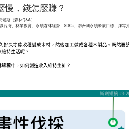
這麼慢，錢怎麼賺？
請問老斯（森林Q&A）
識台灣
、
林業教育
、
永續森林經營
、
SDGs
、
聯合國永續發展目標
、
淨零
久好久才能收穫變成木材，然後加工做成各種木製品。既然要
來維持生活呢？
林過程中，如何創造收入維持生計？