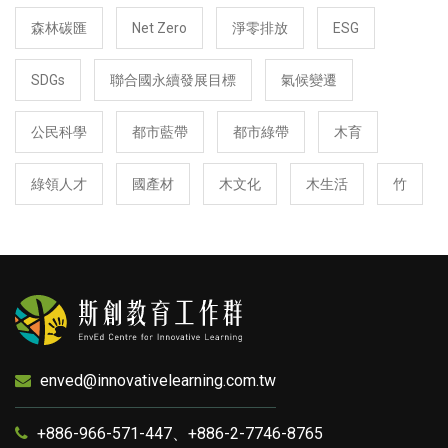
森林碳匯
Net Zero
淨零排放
ESG
SDGs
聯合國永續發展目標
氣候變遷
公民科學
都市藍帶
都市綠帶
木育
綠領人才
國產材
木文化
木生活
竹
enved@innovativelearning.com.tw
+886-966-571-447、+886-2-7746-8765