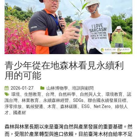
青少年從在地森林看見永續利
用的可能
2026-01-27
山林博物學
、
培訓與顧問
環境
、
生態教育
、
台灣
、
自然科學
、
自然與人文
、
環境教育
、
認
識台灣
、
林業教育
、
永續森林經營
、
SDGs
、
聯合國永續發展目標
、
淨零排放
、
氣候變遷
、
木育
、
森林碳匯
、
ESG
、
Net Zero
、
綠領人
才
、
國產材
森林與林業長期以來是臺灣自然與產業發展的重要基礎。然
而，受限於產業轉型與進口依賴，目前臺灣木材自給率不足