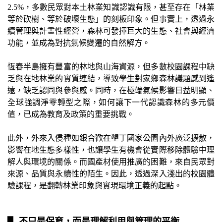
2.5%，多數民眾對本土林業知識認識有限，甚至存在「林業
等於砍樹、等於破壞生態」的刻板印象。但事實上，透過永
續管理與計畫性經營，森林可發揮巨大的生態、社會與經濟
功能，並成為對抗氣候變遷的自然解方。
恆春半島擁有豐富的林地與山海資源，但多數校園課程中缺
乏與在地林業的實質連結，導致學生對家鄉森林議題感到遙
遠，缺乏認同與參與感。同時，在極端氣候影響日益明顯、
全球強調淨零轉型之際，如何讓下一代認識森林的多元價
值，已成為教育及政策的重要挑戰。
此外，外來入侵種如銀合歡在墾丁國家公園內外廣泛擴散，
影響在地生態多樣性，也讓學生有機會從實際移除體驗中理
解人與環境的關係。而國產材使用推廣的困難，來自民眾對
來源、品質與永續性的陌生。因此，透過深入淺出的校園體
驗課程，是翻轉林業印象與實現環境正義的起點。
▋ 不只是保育，而是理解利用與管理的平衡