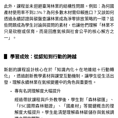
此外，課程並未迴避臺灣林業的結構性問題。例如：為何國
產材使用率不到2.5%？為何多數木材需仰賴進口？又該如何
透過永續認證與碳盤查讓林業成為淨零排放策略的一環？這
些問題成為學生討論與提問的素材，也讓他們理解「林業不
只是砍樹或保育，而是回應氣候與社會公平的核心解方之
一」。
▋ 學習成效：從認知到行動的跨越
斯創的課程設計核心在於「知識內化＋在地連結＋行動轉
化」，透過創新教學素材與課堂互動機制，讓學生從生活出
發，理解永續林業在氣候變遷中的角色與重要性。
專有名詞理解度大幅提升
經過帶狀課程與戶外教學後，學生對「森林碳匯」、
「FSC國際森林驗證」、「國產材」等關鍵概念的理
解度大幅提升。學生能清楚理解森林碳儲存與氣候調