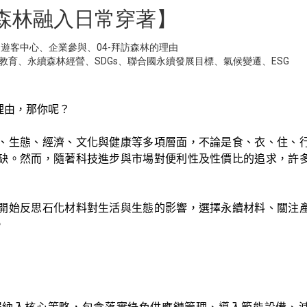
森林融入日常穿著】
圓遊客中心
、
企業參與
、
04-拜訪森林的理由
教育
、
永續森林經營
、
SDGs
、
聯合國永續發展目標
、
氣候變遷
、
ESG
理由，那你呢？
、生態、經濟、文化與健康等多項層面，不論是食、衣、住、
缺。然而，隨著科技進步與市場對便利性及性價比的追求，許
開始反思石化材料對生活與生態的影響，選擇永續材料、關注
。