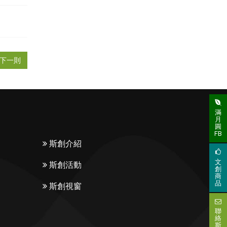
下一則
滿
月
圓
FB
斯創介紹
文
斯創活動
創
商
品
斯創視窗
聯
絡
斯