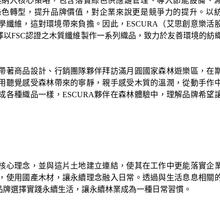
展納入核心策略，包含落實綠色供應鏈管理、導入節能設備、
綠色轉型，提升品牌價值，對企業來說更是競爭力的提升。以
學纖維，這對環境帶來負擔。因此，
ESCURA
（艾思創意樂活
擇以
FSC
認證之木質纖維製作一系列織品，致力於友善環境的紡
帶著商品設計、行銷團隊夥伴拜訪滿月圓國家森林遊樂區，在
用聽覺感受森林帶來的寧靜，親手感受木質的溫潤，從動手作
成各種織品一樣，
ESCURA
夥伴在森林體驗中，理解品牌希望
核心理念，並與這片土地建立連結，使其在工作中更能落實企
，使用國產木材，讓永續理念融入日常。透過與生活息息相關
品牌選擇實踐永續生活，讓永續林業成為一種日常習慣。