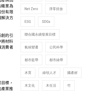
減廢與回
紡織業為
Net Zero
淨零排放
股份有限
織解決方
ESG
SDGs
聯合國永續發展目標
斯創的引
中將材料
讓消費者
氣候變遷
公民科學
都市藍帶
都市綠帶
木育
綠領人才
國產材
業目標，
木文化
木生活
竹
的產業推