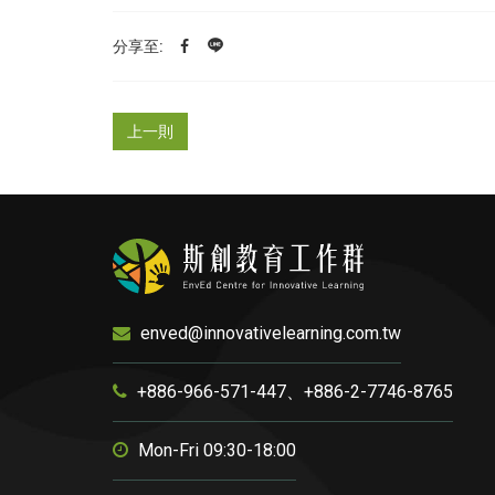
分享至:
上一則
enved@innovativelearning.com.tw
+886-966-571-447、+886-2-7746-8765
Mon-Fri 09:30-18:00