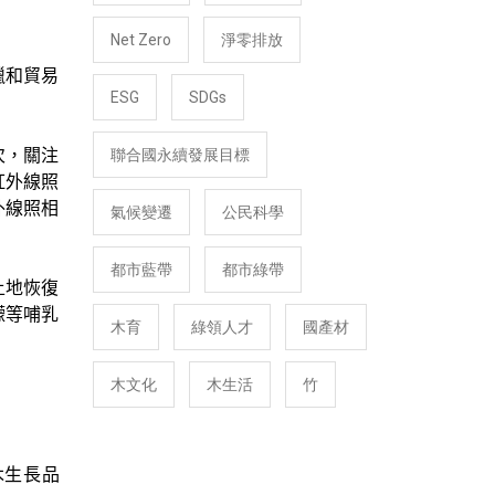
Net Zero
淨零排放
獵和貿易
ESG
SDGs
次，關注
聯合國永續發展目標
紅外線照
外線照相
氣候變遷
公民科學
都市藍帶
都市綠帶
土地恢復
獴等哺乳
木育
綠領人才
國產材
木文化
木生活
竹
木生長品