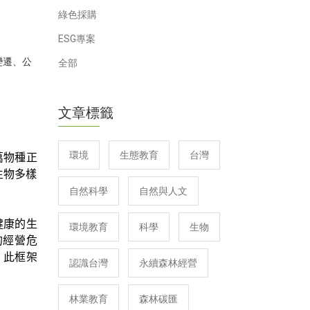
綠色採購
ESG專案
變遷
、
公
全部
文章標籤
環境
生態教育
台灣
萬物種正
生物多樣
自然科學
自然與人文
健康的生
環境教育
科學
生物
的經營危
，此框架
認識台灣
永續森林經營
林業教育
森林碳匯