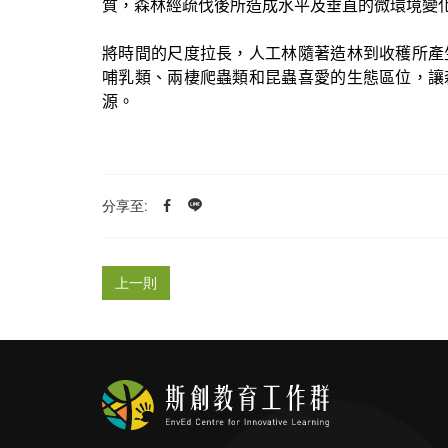
質，森林經疏伐後所造成水平及垂直的微環境變
將時間的尺度拉長，人工林隨著造林到收穫所產
哺乳類、兩棲爬蟲類和昆蟲喜愛的生態區位，讓
源。
分享至:
上一則