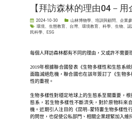
【拜訪森林的理由04－
2024-10-30
山林博物學
、
培訓與顧問
、
企業
環境
、
生態教育
、
台灣
、
環境教育
、
科學
、
生物
、
認
民科學
、
ESG
每個人拜訪森林都有不同的理由，又或許不需要
2019
年根據聯合國發表《生物多樣性和生態系統
面臨滅絕危機，聯合國也在該年簽訂了《生物多
性的重視。
生物多樣性對穩定地球上的生態系至關重要，根
態系，若生物多樣性不斷流失，對於原物料來
機。近期引人注目的《昆明
‒
蒙特婁生物多樣性
的問世，也促使公私部門、相關企業趕緊加入維