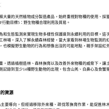
性
賴大量的天然植物成分製造產品，始終重視對物種的使用、採
F
行動目標
5
：野生物種合理利用及貿易。
為和生態監測來實現生物多樣性保護達到永續利用的目標。這
工林場，深入了解永續森林經營，當大家看到林場生物監測的
，也模擬野生動物的行為和想像出沒的可能地點，親手架設紅
畫，透過植樹造林、森林撫育以及改善外來物種的威脅下，讓
測記錄到至少14種野生動物的出現，包含山羌、白鼻心及食蟹
享的資源
為主要導向，但經過移除外來種、疏伐等撫育作業，能促進林