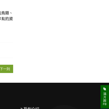
的鳥類、
享有的資
下一則
滿
月
圓
FB
斯創介紹