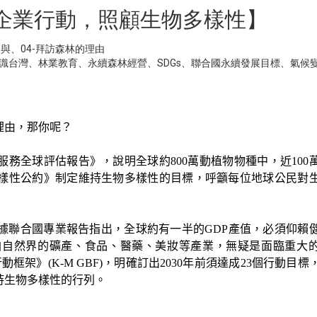
用企業行動，照顧生物多樣性】
參與
、
04-拜訪森林的理由
識台灣
、
林業教育
、
永續森林經營
、
SDGs
、
聯合國永續發展目標
、
氣候
理由，那你呢？
服務全球評估報告》，說明全球約
800
萬動植物物種中，近
100
樣性公約》制定維持生物多樣性的目標，呼籲每位地球公民對
據聯合國專業報告指出，全球約有一半的
GDP
產值，必須仰賴
自自然界的礦產、食品、醫藥、美妝等產業，無疑是面臨重大
行動框架》
(K-M GBF)
，明確訂出
2030
年前須達成
23
個行動目標
持生物多樣性的行列。