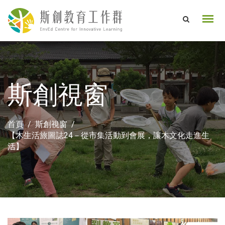
斯創視窗
首頁
斯創視窗
【木生活旅圖誌24－從市集活動到會展，讓木文化走進生
活】