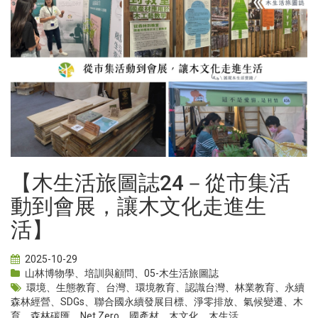
【木生活旅圖誌24－從市集活
動到會展，讓木文化走進生
活】
2025-10-29
山林博物學
、
培訓與顧問
、
05-木生活旅圖誌
環境
、
生態教育
、
台灣
、
環境教育
、
認識台灣
、
林業教育
、
永續
森林經營
、
SDGs
、
聯合國永續發展目標
、
淨零排放
、
氣候變遷
、
木
育
、
森林碳匯
、
Net Zero
、
國產材
、
木文化
、
木生活