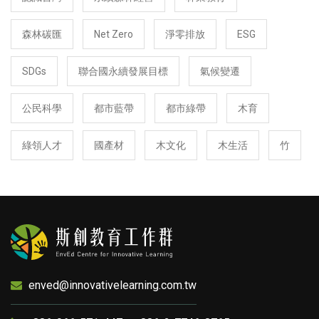
森林碳匯
Net Zero
淨零排放
ESG
SDGs
聯合國永續發展目標
氣候變遷
公民科學
都市藍帶
都市綠帶
木育
綠領人才
國產材
木文化
木生活
竹
enved@innovativelearning.com.tw