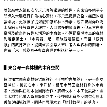
隨著森林永續和安全玩玩具等議題的推進，愈來愈多親子空
間導入木製遊具作為核心素材，不只是提供安全、無塑的遊
戲環境，更讓孩子從遊戲中感知林木元素。或許曾經你以為
木育館大多設置在大城市、人口眾多的鬧區裡，但其實在東
臺灣及離島也有趣味活潑的木育館。不管從臺灣本島的森林
到離島風土，「木育館」是一道能傳遞價值，而且「很有
感」的教育途徑，能夠逐步引導大眾思考人與森林的關聯，
也讓「木」成為孩子與真實世界對話的第一步。
▋東台灣－森林裡的木育空間
位於知本國家森林遊樂區裡的《千根榕意境館》，是一處以
臺灣杉、桃花心木、南洋杉、相思木等國產材打造的木育
館，透過與在地木藝團隊合作，將疏伐木、木工藝設計、國
產木材特色融入遊具設計之中，使整體木育館空間留有原木
香氣與細膩紋理，同時也展現木育「材料教學」的基底。