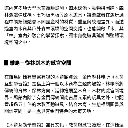
館內有多項大型木育體驗設施，如木球池、動物拼圖牆、森
林遊戲彈珠檯、七巧板黑板等原木遊具，讓遊戲者在遊玩過
程中能細細體會不同國產材的材質、重量與紋理差異。而透
過室內木育與戶外森林環境的空間交錯，也能開啟「木」與
「林」室內外融合的學習探索，讓木育從遊具延伸到整體環
境空間之中。
▋離島－從林到木的感官空間
在離島同樣有豐富有趣的木育館資源！金門縣林務所《木育
互動學習館》是島上第一個以木育為主題的場館，林務所將
傳統的育林、保林方向，延伸推展至木育、木材的感官新境
界。場館內除了有金門傳統閩南古厝元素的玩具之外，也配
置超過五十件的木製互動遊具，結合木育、生態相關圖書與
閱讀空間，是一處具有金門特色的木育天地。
《木育互動學習館》兼具文化、教育與感官體驗，在這樣溫