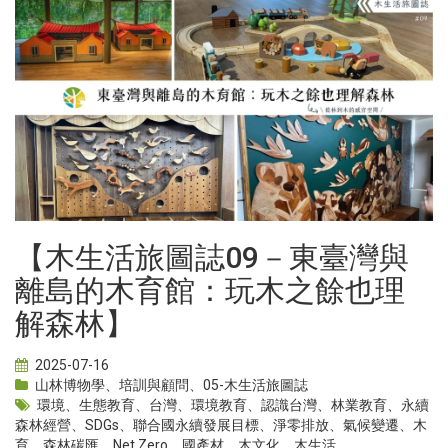
【木生活旅圖誌09－東臺灣與
離島的木育館：玩木之餘也理
解森林】
2025-07-16
山林博物學
、
培訓與顧問
、
05-木生活旅圖誌
環境
、
生態教育
、
台灣
、
環境教育
、
認識台灣
、
林業教育
、
永續
森林經營
、
SDGs
、
聯合國永續發展目標
、
淨零排放
、
氣候變遷
、
木
育
、
森林碳匯
、
Net Zero
、
國產材
、
木文化
、
木生活