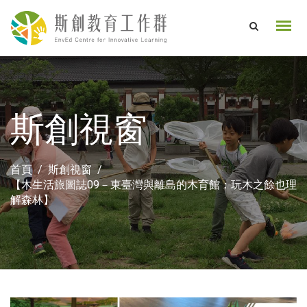
斯創視窗
首頁
斯創視窗
【木生活旅圖誌09－東臺灣與離島的木育館：玩木之餘也理
解森林】