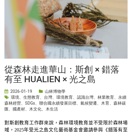
從森林走進華山：斯創 × 錯落
有至 HUALIEN × 光之島
2026-01-19
山林博物學
環境
、
生態教育
、
台灣
、
環境教育
、
認識台灣
、
林業教育
、
永續
森林經營
、
SDGs
、
聯合國永續發展目標
、
氣候變遷
、
木育
、
森林碳
匯
、
國產材
、
木文化
、
木生活
對斯創教育工作群來說，森林環境教育並不受限於森林場
域，2025年受光之島文化藝術基金會邀請參與《錯落有至