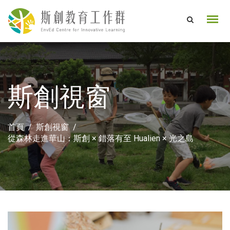
斯創視窗
首頁
斯創視窗
從森林走進華山：斯創 × 錯落有至 Hualien × 光之島