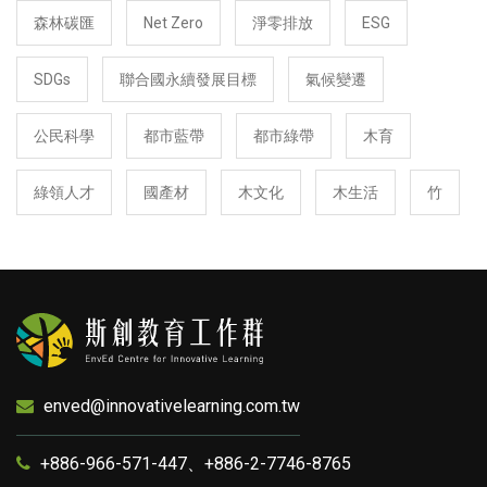
森林碳匯
Net Zero
淨零排放
ESG
SDGs
聯合國永續發展目標
氣候變遷
公民科學
都市藍帶
都市綠帶
木育
綠領人才
國產材
木文化
木生活
竹
enved@innovativelearning.com.tw
+886-966-571-447、+886-2-7746-8765