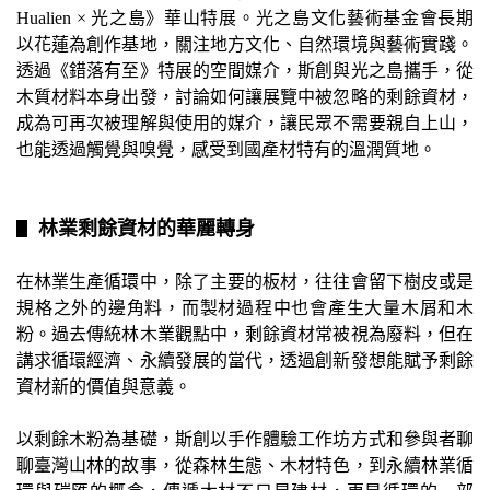
Hualien × 光之島》華山特展。光之島文化藝術基金會長期
以花蓮為創作基地，關注地方文化、自然環境與藝術實踐。
透過《錯落有至》特展的空間媒介，斯創與光之島攜手，從
木質材料本身出發，討論如何讓展覽中被忽略的剩餘資材，
成為可再次被理解與使用的媒介，讓民眾不需要親自上山，
也能透過觸覺與嗅覺，感受到國產材特有的溫潤質地。
林業剩餘資材的華麗轉身
▋
在林業生產循環中，除了主要的板材，往往會留下樹皮或是
規格之外的邊角料，而製材過程中也會產生大量木屑和木
粉。過去傳統林木業觀點中，剩餘資材常被視為廢料，但在
講求循環經濟、永續發展的當代，透過創新發想能賦予剩餘
資材新的價值與意義。
以剩餘木粉為基礎，斯創以手作體驗工作坊方式和參與者聊
聊臺灣山林的故事，從森林生態、木材特色，到永續林業循