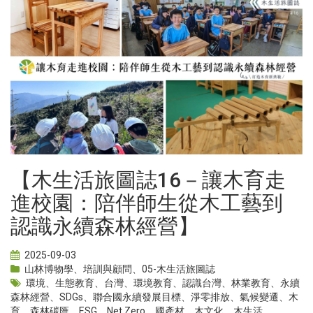
【木生活旅圖誌16－讓木育走
進校園：陪伴師生從木工藝到
認識永續森林經營】
2025-09-03
山林博物學
、
培訓與顧問
、
05-木生活旅圖誌
環境
、
生態教育
、
台灣
、
環境教育
、
認識台灣
、
林業教育
、
永續
森林經營
、
SDGs
、
聯合國永續發展目標
、
淨零排放
、
氣候變遷
、
木
育
、
森林碳匯
、
ESG
、
Net Zero
、
國產材
、
木文化
、
木生活