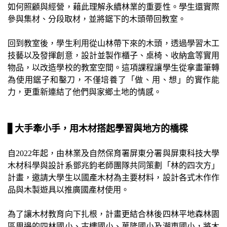
如何照顧與經營，藉此理解永續林業的重要性。學生還實際
參與集材、分段取材，並將鋸下的木頭帶回教室。
回到教室後，學生利用從山林帶下來的木頭，透過學習木工
技藝以及發揮創意，設計並製作櫃子、桌椅、收納盒等實用
物品，以改造學校的教室空間。這項課程讓學生從拿畫筆轉
為使用鋸子和鑿刀，不僅培養了「做、用、想」的實作能
力，更重新連結了他們與家鄉土地的情感。
▋
大手牽小手，用木材搭起學習與地方的橋樑
自
2022
年起，由林業及自然保育署屏東分署與屏東科技大學
木材科學與設計系鄧兆鈞老師團隊共同策劃「林的四次方」
計畫，邀請大學生以國產木材為主要材料，設計各式木作作
品與木製遊具以推廣國產材使用。
為了讓木材教育向下扎根，計畫更結合林後四林平地森林園
區周邊的四林國小、古樓國小、萬隆國小及潮東國小，將木