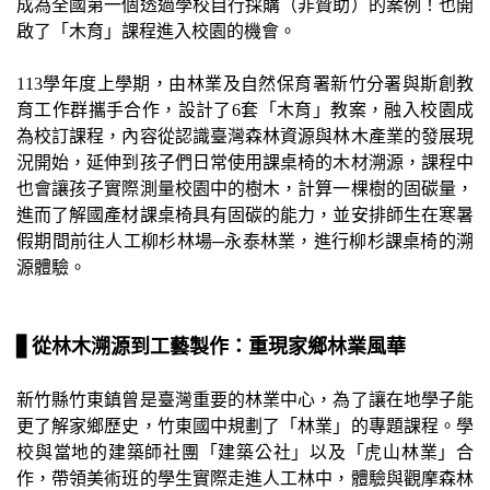
成為全國第一個透過學校自行採購（非贊助）的案例！也開
啟了「木育」課程進入校園的機會。
113
學年度上學期，由林業及自然保育署新竹分署與斯創教
育工作群攜手合作，設計了
6
套「木育」教案，融入校園成
為校訂課程，內容從認識臺灣森林資源與林木產業的發展現
況開始，延伸到孩子們日常使用課桌椅的木材溯源，課程中
也會讓孩子實際測量校園中的樹木，計算一棵樹的固碳量，
進而了解國產材課桌椅具有固碳的能力，並安排師生在寒暑
假期間前往人工柳杉林場─永泰林業，進行柳杉課桌椅的溯
源體驗。
▋
從林木溯源到工藝製作：重現家鄉林業風華
新竹縣竹東鎮曾是臺灣重要的林業中心，為了讓在地學子能
更了解家鄉歷史，竹東國中規劃了「林業」的專題課程。學
校與當地的建築師社團「建築公社」以及「虎山林業」合
作，帶領美術班的學生實際走進人工林中，體驗與觀摩森林