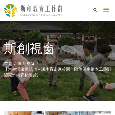
斯創視窗
首頁
斯創視窗
【木生活旅圖誌16－讓木育走進校園：陪伴師生從木工藝到
認識永續森林經營】