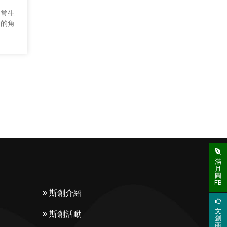
日常生
」的角
滿
月
圓
FB
斯創介紹
文
斯創活動
創
商