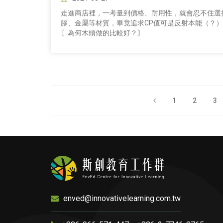
走進商店裡，一考量到價格、耐用性，就會忍不住選
膠、金屬等材質，畢竟追求CP值可是反射本能（？
〘為何木頭做的比較好？〙
1
2
3
enved@innovativelearning.com.tw